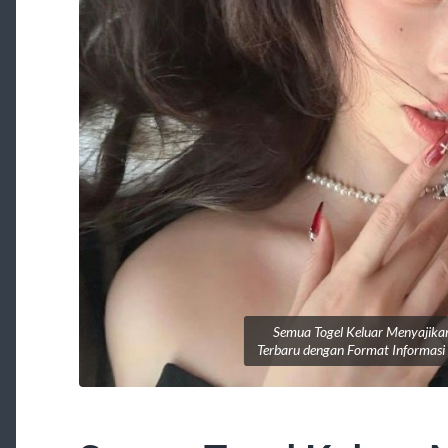
Semua Togel Keluar Menyajik
Terbaru dengan Format Informasi