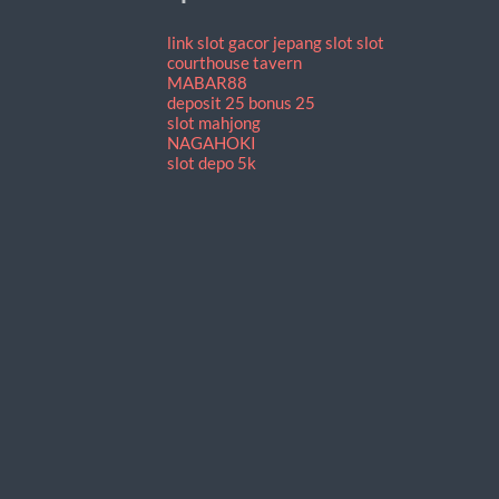
link slot gacor
jepang slot
slot
courthouse tavern
MABAR88
deposit 25 bonus 25
slot mahjong
NAGAHOKI
slot depo 5k