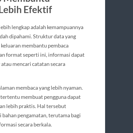
ebih Efektif
g lebih lengkap adalah kemampuannya
ah dipahami. Struktur data yang
sil keluaran membantu pembaca
an format seperti ini, informasi dapat
atau mencari catatan secara
galaman membaca yang lebih nyaman.
 tertentu membuat pengguna dapat
 lebih praktis. Hal tersebut
i bahan pengamatan, terutama bagi
rmasi secara berkala.