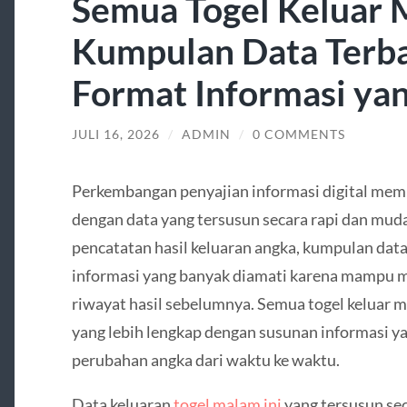
Semua Togel Keluar 
Kumpulan Data Terb
Format Informasi ya
JULI 16, 2026
/
ADMIN
/
0 COMMENTS
Perkembangan penyajian informasi digital mem
dengan data yang tersusun secara rapi dan mud
pencatatan hasil keluaran angka, kumpulan data
informasi yang banyak diamati karena mampu
riwayat hasil sebelumnya. Semua togel keluar 
yang lebih lengkap dengan susunan informas
perubahan angka dari waktu ke waktu.
Data keluaran
togel malam ini
yang tersusun se