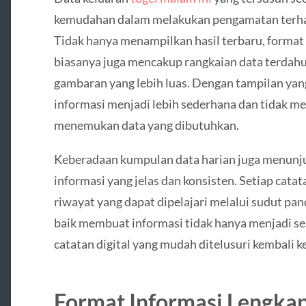
kemudahan dalam melakukan pengamatan terha
Tidak hanya menampilkan hasil terbaru, format 
biasanya juga mencakup rangkaian data terdah
gambaran yang lebih luas. Dengan tampilan yan
informasi menjadi lebih sederhana dan tidak 
menemukan data yang dibutuhkan.
Keberadaan kumpulan data harian juga menun
informasi yang jelas dan konsisten. Setiap catat
riwayat yang dapat dipelajari melalui sudut pan
baik membuat informasi tidak hanya menjadi se
catatan digital yang mudah ditelusuri kembali k
Format Informasi Lengk