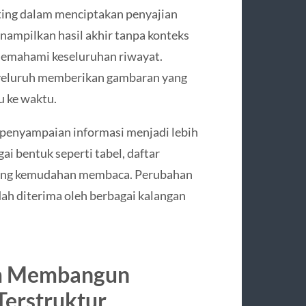
nting dalam menciptakan penyajian
nampilkan hasil akhir tanpa konteks
emahami keseluruhan riwayat.
nyeluruh memberikan gambaran yang
u ke waktu.
penyampaian informasi menjadi lebih
ai bentuk seperti tabel, daftar
kung kemudahan membaca. Perubahan
ah diterima oleh berbagai kalangan
am Membangun
Terstruktur