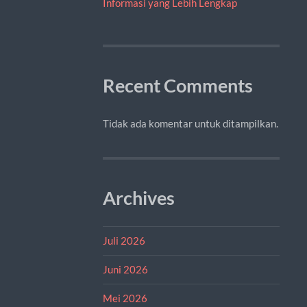
Informasi yang Lebih Lengkap
Recent Comments
Tidak ada komentar untuk ditampilkan.
Archives
Juli 2026
Juni 2026
Mei 2026