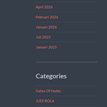
April 2026
Februari 2026
Januari 2026
Juli 2025
Januari 2025
Categories
Gates Of Hades
JUDI BOLA