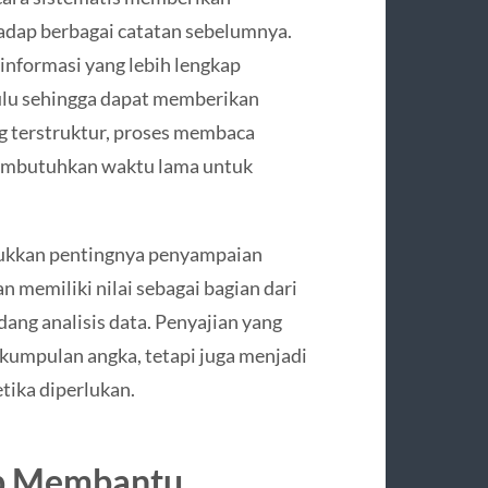
dap berbagai catatan sebelumnya.
informasi yang lebih lengkap
ulu sehingga dapat memberikan
g terstruktur, proses membaca
membutuhkan waktu lama untuk
jukkan pentingnya penyampaian
an memiliki nilai sebagai bagian dari
dang analisis data. Penyajian yang
kumpulan angka, tetapi juga menjadi
etika diperlukan.
ap Membantu