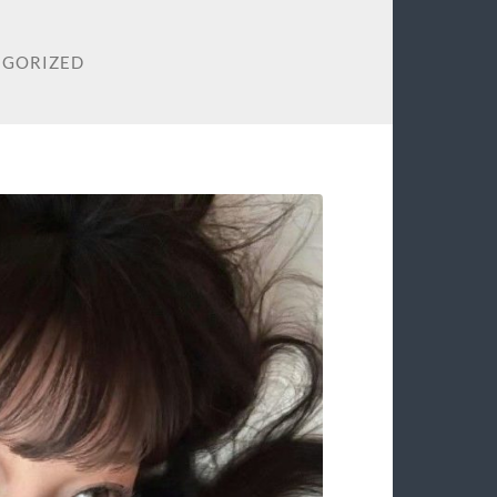
EGORIZED