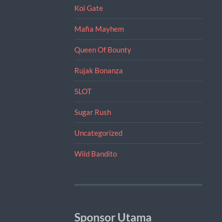
Koi Gate
Mafia Mayhem
Queen Of Bounty
Rujak Bonanza
SLOT
Sugar Rush
Uncategorized
Wild Bandito
Sponsor Utama