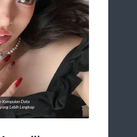
an Kumpulan Data
 yang Lebih Lengkap