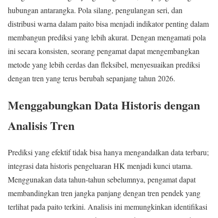
hubungan antarangka. Pola silang, pengulangan seri, dan
distribusi warna dalam paito bisa menjadi indikator penting dalam
membangun prediksi yang lebih akurat. Dengan mengamati pola
ini secara konsisten, seorang pengamat dapat mengembangkan
metode yang lebih cerdas dan fleksibel, menyesuaikan prediksi
dengan tren yang terus berubah sepanjang tahun 2026.
Menggabungkan Data Historis dengan
Analisis Tren
Prediksi yang efektif tidak bisa hanya mengandalkan data terbaru;
integrasi data historis pengeluaran HK menjadi kunci utama.
Menggunakan data tahun-tahun sebelumnya, pengamat dapat
membandingkan tren jangka panjang dengan tren pendek yang
terlihat pada paito terkini. Analisis ini memungkinkan identifikasi