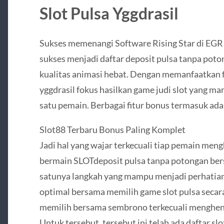
Slot Pulsa Yggdrasil
Sukses memenangi Software Rising Star di EG
sukses menjadi daftar deposit pulsa tanpa poto
kualitas animasi hebat. Dengan memanfaatkan fit
yggdrasil fokus hasilkan game judi slot yang ma
satu pemain. Berbagai fitur bonus termasuk ada 
Slot88 Terbaru Bonus Paling Komplet
Jadi hal yang wajar terkecuali tiap pemain men
bermain SLOTdeposit pulsa tanpa potongan ber
satunya langkah yang mampu menjadi perhatian
optimal bersama memilih game slot pulsa secara
memilih bersama sembrono terkecuali menghend
Untuk tersebut, tersebut ini telah ada daftar s