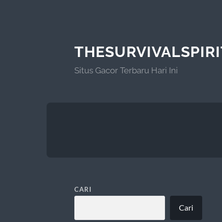
THESURVIVALSPIR
Situs Gacor Terbaru Hari Ini
CARI
Cari