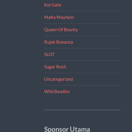
Koi Gate
Mafia Mayhem
Queen Of Bounty
Rujak Bonanza
SLOT
Sugar Rush
Uncategorized
Wild Bandito
Sponsor Utama