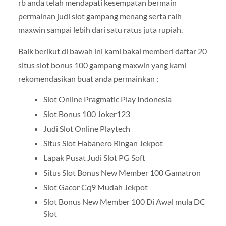
rb anda telah mendapati kesempatan bermain
permainan judi slot gampang menang serta raih
maxwin sampai lebih dari satu ratus juta rupiah.
Baik berikut di bawah ini kami bakal memberi daftar 20
situs slot bonus 100 gampang maxwin yang kami
rekomendasikan buat anda permainkan :
Slot Online Pragmatic Play Indonesia
Slot Bonus 100 Joker123
Judi Slot Online Playtech
Situs Slot Habanero Ringan Jekpot
Lapak Pusat Judi Slot PG Soft
Situs Slot Bonus New Member 100 Gamatron
Slot Gacor Cq9 Mudah Jekpot
Slot Bonus New Member 100 Di Awal mula DC
Slot