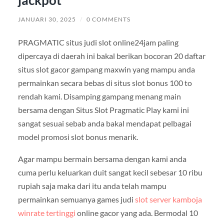
jackpot
JANUARI 30, 2025
/
0 COMMENTS
PRAGMATIC situs judi slot online24jam paling
dipercaya di daerah ini bakal berikan bocoran 20 daftar
situs slot gacor gampang maxwin yang mampu anda
permainkan secara bebas di situs slot bonus 100 to
rendah kami. Disamping gampang menang main
bersama dengan Situs Slot Pragmatic Play kami ini
sangat sesuai sebab anda bakal mendapat pelbagai
model promosi slot bonus menarik.
Agar mampu bermain bersama dengan kami anda
cuma perlu keluarkan duit sangat kecil sebesar 10 ribu
rupiah saja maka dari itu anda telah mampu
permainkan semuanya games judi
slot server kamboja
winrate tertinggi
online gacor yang ada. Bermodal 10