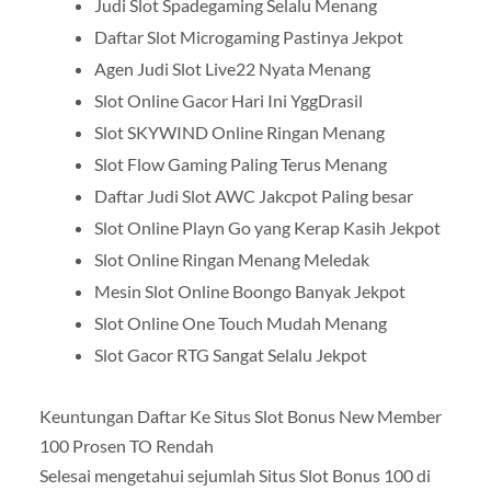
Judi Slot Spadegaming Selalu Menang
Daftar Slot Microgaming Pastinya Jekpot
Agen Judi Slot Live22 Nyata Menang
Slot Online Gacor Hari Ini YggDrasil
Slot SKYWIND Online Ringan Menang
Slot Flow Gaming Paling Terus Menang
Daftar Judi Slot AWC Jakcpot Paling besar
Slot Online Playn Go yang Kerap Kasih Jekpot
Slot Online Ringan Menang Meledak
Mesin Slot Online Boongo Banyak Jekpot
Slot Online One Touch Mudah Menang
Slot Gacor RTG Sangat Selalu Jekpot
Keuntungan Daftar Ke Situs Slot Bonus New Member
100 Prosen TO Rendah
Selesai mengetahui sejumlah Situs Slot Bonus 100 di